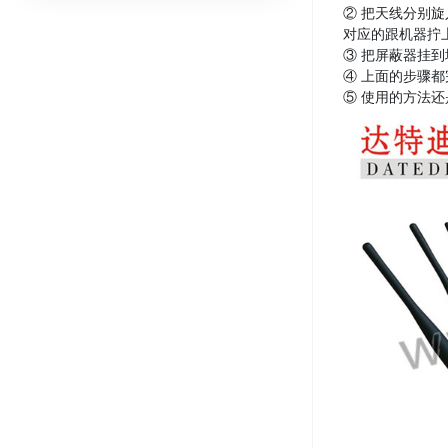
② 把天线分别
对应的跟机器拧
③ 把屏蔽器挂
④ 上面的步骤
⑤ 使用的方法