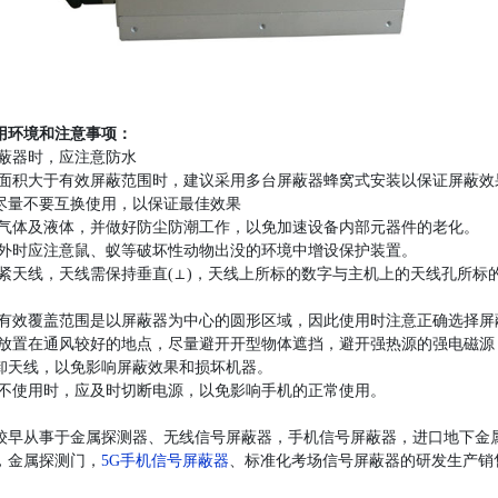
用环境和注意事项：
屏蔽器时，应注意防水
地面积大于有效屏蔽范围时，建议采用多台屏蔽器蜂窝式安装以保证屏蔽
尽量不要互换使用，以保证最佳效果
性气体及液体，并做好防尘防潮工作，以免加速设备内部元器件的老化。
野外时应注意鼠、蚁等破坏性动物出没的环境中增设保护装置。
拧紧天线，天线需保持垂直(⊥)，天线上所标的数字与主机上的天线孔所
的有效覆盖范围是以屏蔽器为中心的圆形区域，因此使用时注意正确选择屏
应放置在通风较好的地点，尽量避开开型物体遮挡，避开强热源的强电磁
卸天线，以免影响屏蔽效果和损坏机器。
在不使用时，应及时切断电源，以免影响手机的正常使用。
较早从事于金属探测器、无线信号屏蔽器，手机信号屏蔽器，进口地下金
，金属探测门，
5G手机信号屏蔽器
、标准化考场信号屏蔽器的研发生产销