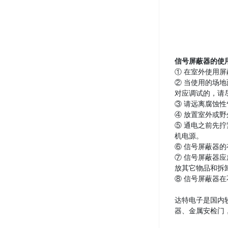
信号屏蔽器的使
① 在室外使用
② 当使用的场
对应调试的，请
③ 请远离腐蚀
④ 放置室外或
⑤ 通电之前先
机电源。
⑥ 信号屏蔽器
⑦ 信号屏蔽器
放其它物品和拆
⑧ 信号屏蔽器
达特电子是国内
器、金属安检门